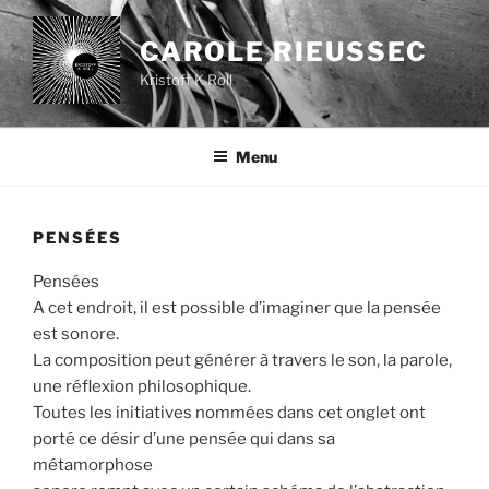
Aller
au
CAROLE RIEUSSEC
contenu
Kristoff K.Roll
principal
Menu
PENSÉES
Pensées
A cet endroit, il est possible d’imaginer que la pensée
est sonore.
La composition peut générer à travers le son, la parole,
une réflexion philosophique.
Toutes les initiatives nommées dans cet onglet ont
porté ce désir d’une pensée qui dans sa
métamorphose