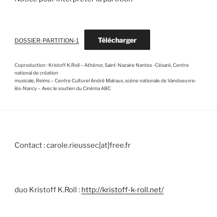
Télécharger
DOSSIER-PARTITION-1
Coproduction : Kristoff K.Roll – Athénor, Saint-Nazaire Nantes -Césaré, Centre
national de création
musicale, Reims – Centre Culturel André Malraux, scène nationale de Vandoeuvre-
lès-Nancy – Avec le soutien du Cinéma ABC
Contact : carole.rieussec[at]free.fr
duo Kristoff K.Roll :
http://kristoff-k-roll.net/